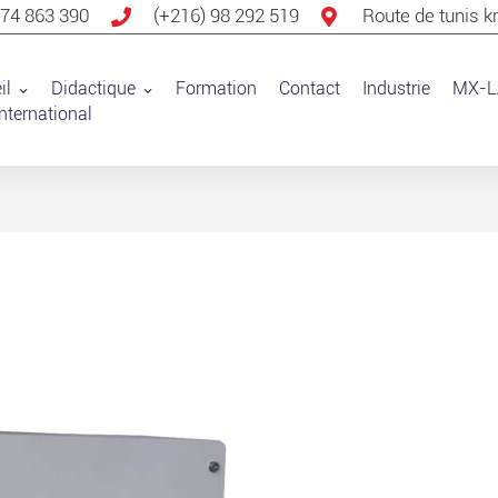
 74 863 390
(+216) 98 292 519
Route de tunis k
il
Didactique
Formation
Contact
Industrie
MX-L
nternational