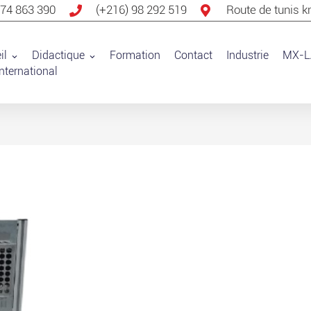
 74 863 390
(+216) 98 292 519
Route de tunis k
il
Didactique
Formation
Contact
Industrie
MX-L
nternational